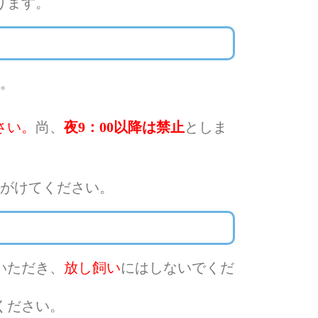
ります。
。
さい。
尚、
夜9：00以降は禁止
としま
がけてください。
いただき、
放し飼い
にはしないでくだ
ください。