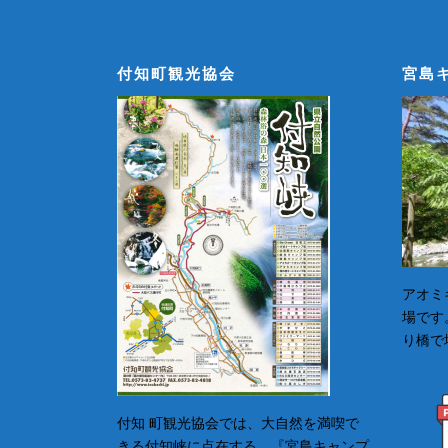
付知町観光協会
宮島
アオミ
場です
り橋で
付知 町観光協会では、大自然を満喫で
きる付知峡に点在する、『宮島キャンプ