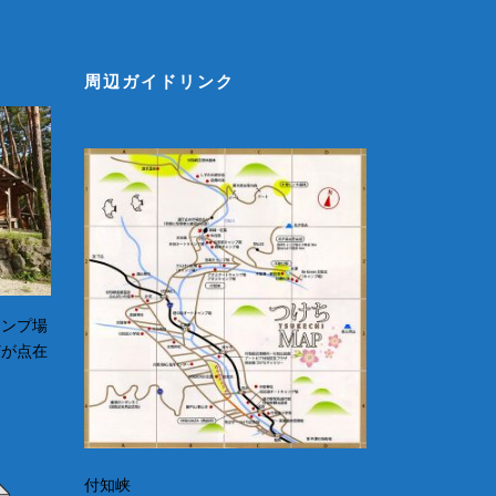
周辺ガイドリンク
ャンプ場
どが点在
付知峡