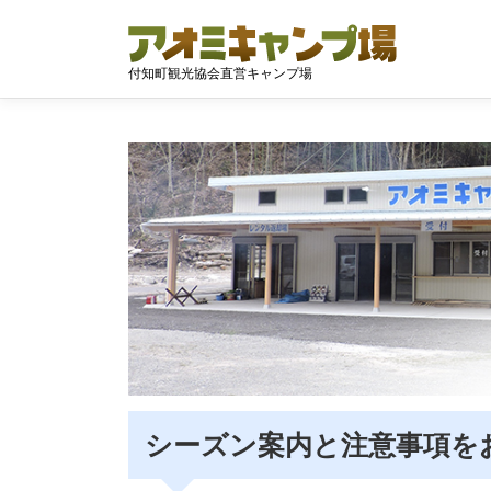
コ
ン
テ
付知町観光協会直営キャンプ場
ン
ツ
へ
ス
キ
ッ
プ
シーズン案内と注意事項を