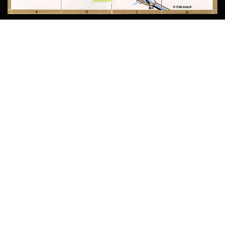
（MAP-2-B）
宮島・アオミキャンプ場
（MAP-2-A）
倉屋温泉おんぽいの湯
（MAP-3-B）
熊谷守一つけち記念館
（MAP-4-C）
熊谷榧つけちギャラリー
（MAP-4-C）
付知総合事務所
（MAP-3-B）
付知まちづくり協議会
（MAP-4-D）
中津川市観光協会
（パンフレット）
中津川市情報サイト
Copyright © 2026 付知町観光協会
–
OnePress
theme by
FameThemes