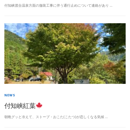
付知峡渡合温泉方面の舗装工事に伴う通行止めについて連絡があり …
NEWS
付知峡紅葉
朝晩グッと冷えて、ストーブ・おこた(こたつ)が恋しくなる気候 …