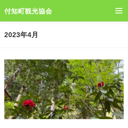
コ
ン
付知町観光協会
メニュー
テ
ン
ツ
へ
HOME
NEWS
宮島キャンプ場
アオミキャンプ場
2023年4月
ス
キ
ッ
プ