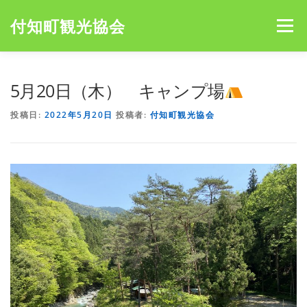
コ
ン
付知町観光協会
メニュー
テ
ン
ツ
へ
HOME
NEWS
宮島キャンプ場
アオミキャンプ場
5月20日（木） キャンプ場
ス
キ
投稿日:
2022年5月20日
投稿者:
付知町観光協会
ッ
プ