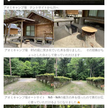
アオミキャンプ場 テントサイトから川へ
アオミキャンプ場 B5の庇に突き出ていた木を伐りました。 その切株がち
ょっとした台として使っていただけます
アオミキャンプ場オートサイト
№5・№9
の後方の木を伐ったので奥行が広
く使っていただけるようになりました