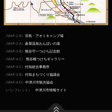
（MAP-2-B）
宮島・アオミキャンプ場
（MAP-2-A）
倉屋温泉おんぽいの湯
（MAP-3-B）
熊谷守一つけち記念館
（MAP-4-C）
熊谷榧つけちギャラリー
（MAP-4-C）
付知総合事務所
（MAP-3-B）
付知まちづくり協議会
（MAP-4-D）
中津川市観光協会
（パンフレット）
中津川市情報サイト