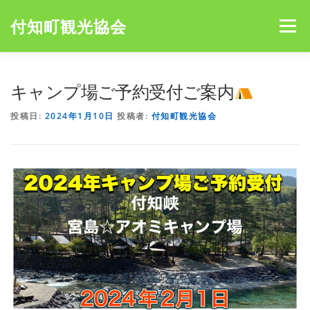
コ
ン
付知町観光協会
メニュー
テ
ン
ツ
へ
HOME
NEWS
宮島キャンプ場
アオミキャンプ場
キャンプ場ご予約受付ご案内
ス
キ
投稿日:
2024年1月10日
投稿者:
付知町観光協会
ッ
プ