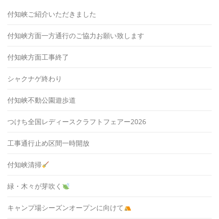
付知峡ご紹介いただきました
付知峡方面一方通行のご協力お願い致します
付知峡方面工事終了
シャクナゲ終わり
付知峡不動公園遊歩道
つけち全国レディースクラフトフェアー2026
工事通行止め区間一時開放
付知峡清掃
緑・木々が芽吹く
キャンプ場シーズンオープンに向けて