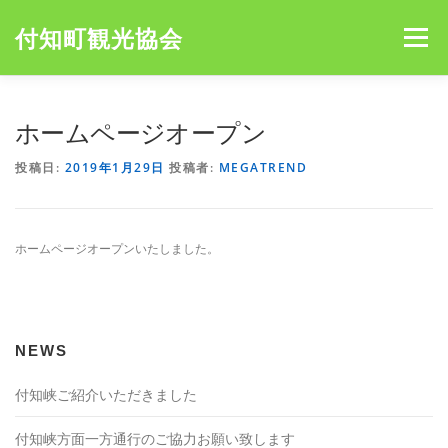
コ
ン
付知町観光協会
メニュー
テ
ン
ツ
へ
HOME
NEWS
宮島キャンプ場
アオミキャンプ場
ホームページオープン
ス
キ
投稿日:
2019年1月29日
投稿者:
MEGATREND
ッ
プ
ホームページオープンいたしました。
NEWS
付知峡ご紹介いただきました
付知峡方面一方通行のご協力お願い致します