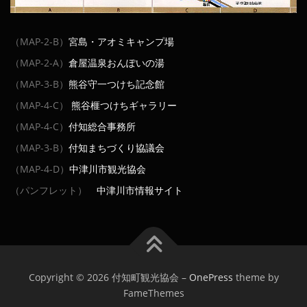
（MAP-2-B）
宮島・アオミキャンプ場
（MAP-2-A）
倉屋温泉おんぽいの湯
（MAP-3-B）
熊谷守一つけち記念館
（MAP-4-C）
熊谷榧つけちギャラリー
（MAP-4-C）
付知総合事務所
（MAP-3-B）
付知まちづくり協議会
（MAP-4-D）
中津川市観光協会
（パンフレット）
中津川市情報サイト
Copyright © 2026 付知町観光協会
–
OnePress
theme by
FameThemes