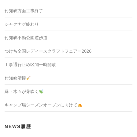
付知峡方面工事終了
シャクナゲ終わり
付知峡不動公園遊歩道
つけち全国レディースクラフトフェアー2026
工事通行止め区間一時開放
付知峡清掃
緑・木々が芽吹く
キャンプ場シーズンオープンに向けて
NEWS履歴