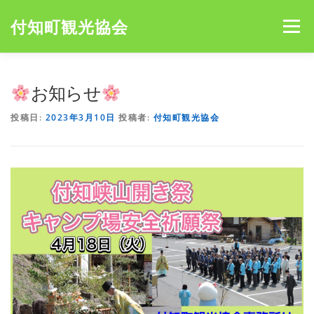
コ
ン
付知町観光協会
メニュー
テ
ン
ツ
へ
HOME
NEWS
宮島キャンプ場
アオミキャンプ場
お知らせ
ス
キ
投稿日:
2023年3月10日
投稿者:
付知町観光協会
ッ
プ