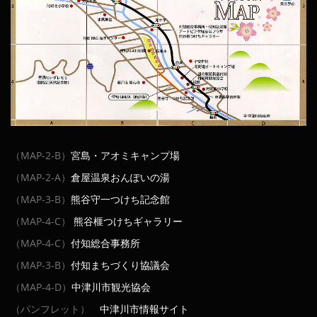
（MAP-2-B）
宮島・アオミキャンプ場
（MAP-2-A）
倉屋温泉おんぽいの湯
（MAP-3-B）
熊谷守一つけち記念館
（MAP-4-C）
熊谷榧つけちギャラリー
（MAP-4-C）
付知総合事務所
（MAP-3-B）
付知まちづくり協議会
（MAP-4-D）
中津川市観光協会
（パンフレット）
中津川市情報サイト