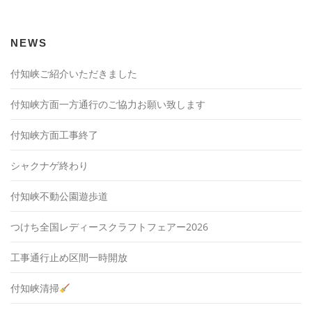
NEWS
付知峡ご紹介いただきました
付知峡方面一方通行のご協力お願い致します
付知峡方面工事終了
シャクナゲ終わり
付知峡不動公園遊歩道
つけち全国レディースクラフトフェアー2026
工事通行止め区間一時開放
付知峡清掃