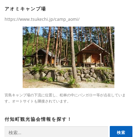
アオミキャンプ場
https://www.tsukechi.jp/camp_aomi/
宮島キャンプ場の下流に位置し、松林の中にバンガロー等が点在していま
す。オートサイトも隣接されています。
付知町観光協会情報を探す！
検
索: