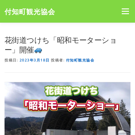
コ
ン
付知町観光協会
メニュー
テ
ン
ツ
へ
HOME
NEWS
宮島キャンプ場
アオミキャンプ場
花街道つけち「昭和モーターショ
ス
キ
ー」開催
ッ
プ
投稿日:
2023年3月18日
投稿者:
付知町観光協会