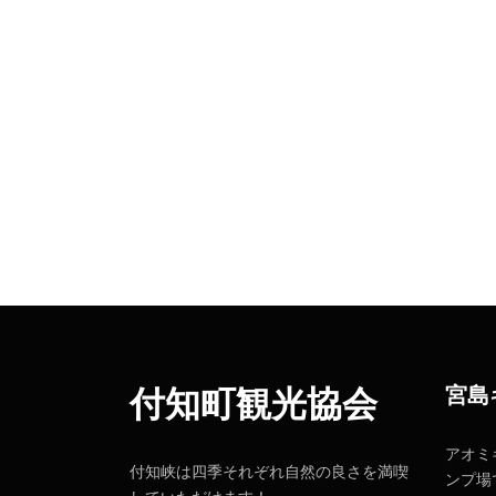
宮島
付知町観光協会
アオミ
付知峡は四季それぞれ自然の良さを満喫
ンプ場