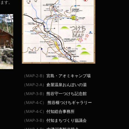
います。
（MAP-2-B）
宮島・アオミキャンプ場
（MAP-2-A）
倉屋温泉おんぽいの湯
（MAP-3-B）
熊谷守一つけち記念館
（MAP-4-C）
熊谷榧つけちギャラリー
（MAP-4-C）
付知総合事務所
（MAP-3-B）
付知まちづくり協議会