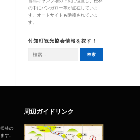
宮島キャンプ場の下流に位置し、松林
の中にバンガロー等が点在していま
す。オートサイトも隣接されていま
す。
付知町観光協会情報を探す！
検
索:
周辺ガイドリンク
、松林の
います。