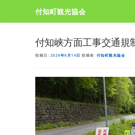
コ
ン
付知町観光協会
テ
ン
ツ
へ
付知峡方面工事交通規
ス
キ
投稿日:
2024年6月14日
投稿者:
付知町観光協会
ッ
プ