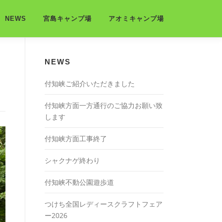
NEWS
宮島キャンプ場
アオミキャンプ場
NEWS
付知峡ご紹介いただきました
付知峡方面一方通行のご協力お願い致
します
付知峡方面工事終了
シャクナゲ終わり
付知峡不動公園遊歩道
つけち全国レディースクラフトフェア
ー2026