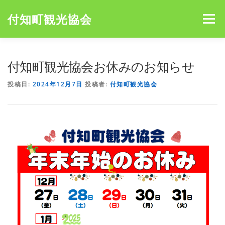
コ
ン
付知町観光協会
メニュー
テ
ン
ツ
へ
HOME
NEWS
宮島キャンプ場
アオミキャンプ場
付知町観光協会お休みのお知らせ
ス
キ
投稿日:
2024年12月7日
投稿者:
付知町観光協会
ッ
プ