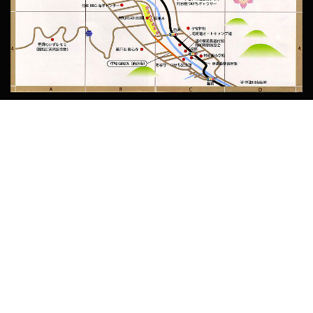
（MAP-2-B）
宮島・アオミキャンプ場
（MAP-2-A）
倉屋温泉おんぽいの湯
（MAP-3-B）
熊谷守一つけち記念館
（MAP-4-C）
熊谷榧つけちギャラリー
（MAP-4-C）
付知総合事務所
（MAP-3-B）
付知まちづくり協議会
（MAP-4-D）
中津川市観光協会
（パンフレット）
中津川市情報サイト