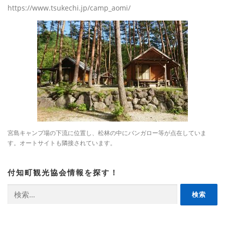
https://www.tsukechi.jp/camp_aomi/
宮島キャンプ場の下流に位置し、松林の中にバンガロー等が点在していま
す。オートサイトも隣接されています。
付知町観光協会情報を探す！
検
索: