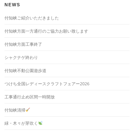
NEWS
付知峡ご紹介いただきました
付知峡方面一方通行のご協力お願い致します
付知峡方面工事終了
シャクナゲ終わり
付知峡不動公園遊歩道
つけち全国レディースクラフトフェアー2026
工事通行止め区間一時開放
付知峡清掃
緑・木々が芽吹く