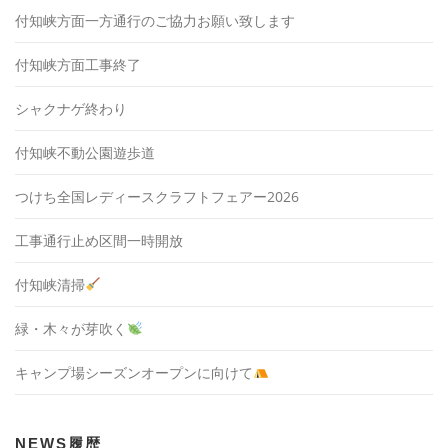
付知峡方面一方通行のご協力お願い致します
付知峡方面工事終了
シャクナゲ終わり
付知峡不動公園遊歩道
つけち全国レディースクラフトフェアー2026
工事通行止め区間一時開放
付知峡清掃
緑・木々が芽吹く
キャンプ場シーズンオープンに向けて
NEWS履歴