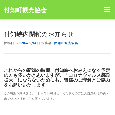
コ
ン
付知町観光協会
メニュー
テ
ン
ツ
へ
HOME
NEWS
宮島キャンプ場
アオミキャンプ場
付知峡内閉鎖のお知らせ
ス
キ
投稿日:
2020年5月4日
投稿者:
付知町観光協会
ッ
プ
これからの新緑の時期、付知峡へおみえになる予定
の方も多いかと思いますが、「コロナウィルス感染
拡大」にならないためにも、皆様のご理解とご協力
をお願いいたします。
この時期を乗り越え、一日も早い終息と、また多くの方に大自然の付知峡へ
来ていただけることを願っています。