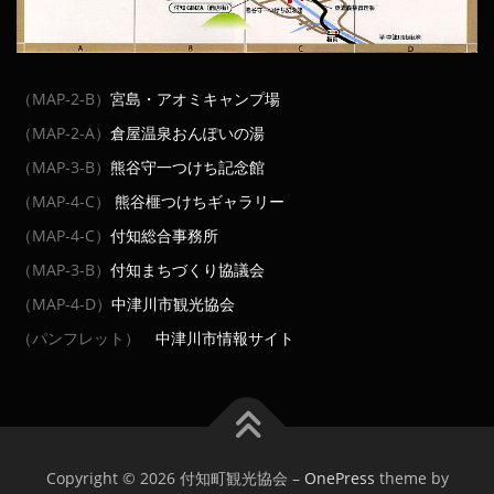
（MAP-2-B）
宮島・アオミキャンプ場
（MAP-2-A）
倉屋温泉おんぽいの湯
（MAP-3-B）
熊谷守一つけち記念館
（MAP-4-C）
熊谷榧つけちギャラリー
（MAP-4-C）
付知総合事務所
（MAP-3-B）
付知まちづくり協議会
（MAP-4-D）
中津川市観光協会
（パンフレット）
中津川市情報サイト
Copyright © 2026 付知町観光協会
–
OnePress
theme by